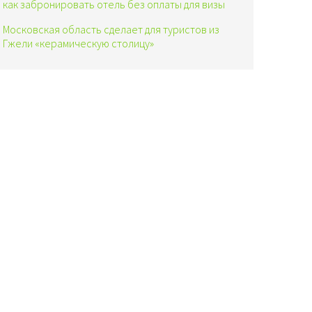
как забронировать отель без оплаты для визы
Московская область сделает для туристов из
Гжели «керамическую столицу»