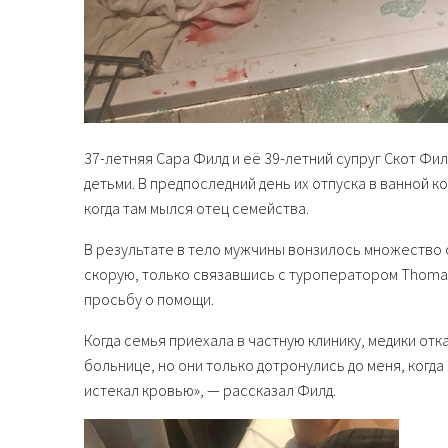
37-летняя Сара Филд и её 39-летний супруг Скот Фил
детьми. В предпоследний день их отпуска в ванной 
когда там мылся отец семейства.
В результате в тело мужчины вонзилось множество о
скорую, только связавшись с туроператором Thomas
просьбу о помощи.
Когда семья приехала в частную клинику, медики отк
больнице, но они только дотронулись до меня, когда 
истекал кровью», — рассказал Филд.