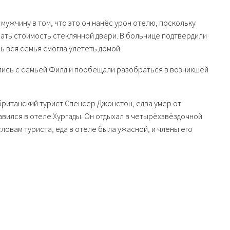
.
мужчину в том, что это он нанёс урон отелю, поскольку
ать стоимость стеклянной двери. В больнице подтвердили
ь вся семья смогла улететь домой.
лись с семьей Филд и пообещали разобраться в возникшей
 британский турист Спенсер Джонстон, едва умер от
авился в отеле Хургады. Он отдыхал в четырёхзвёздочной
словам туриста, еда в отеле была ужасной, и члены его