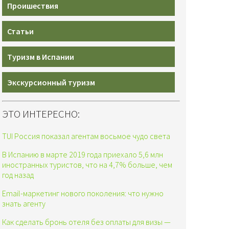
Проишествия
Статьи
Туризм в Испании
Экскурсионный туризм
ЭТО ИНТЕРЕСНО:
TUI Россия показал агентам восьмое чудо света
В Испанию в марте 2019 года приехало 5,6 млн
иностранных туристов, что на 4,7% больше, чем
год назад
Email-маркетинг нового поколения: что нужно
знать агенту
Как сделать бронь отеля без оплаты для визы —