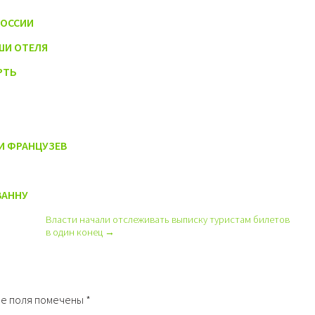
РОССИИ
ШИ ОТЕЛЯ
РТЬ
И ФРАНЦУЗЕВ
ВАННУ
Власти начали отслеживать выписку туристам билетов
в один конец →
е поля помечены
*