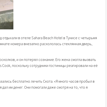
д отдыхали в отеле Sahara Beach Hotel в Тунисе с четырьмя
комнате номера внезапно раскололась стеклянная дверь,
сколков, и он потерял сознание. Его жена смогла вызвать
 Cook, поскольку сотрудники гостиницы реагировали на её
азались бесплатно лечить Скота. «Я много часов пробыл в
я дал им денег. Они помогали даже смотря на то, что я