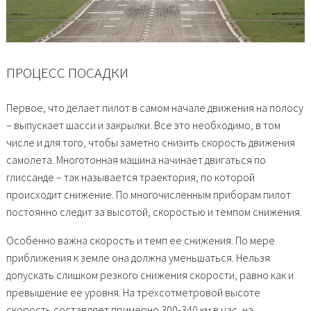
ПРОЦЕСС ПОСАДКИ
Первое, что делает пилот в самом начале движения на полосу
– выпускает шасси и закрылки. Все это необходимо, в том
числе и для того, чтобы заметно снизить скорость движения
самолета. Многотонная машина начинает двигаться по
глиссанде – так называется траектория, по которой
происходит снижение. По многочисленным приборам пилот
постоянно следит за высотой, скоростью и темпом снижения.
Особенно важна скорость и темп ее снижения. По мере
приближения к земле она должна уменьшаться. Нельзя
допускать слишком резкого снижения скорости, равно как и
превышение ее уровня. На трехсотметровой высоте
скорость составляет примерно 300-340 км в час, на