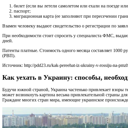
билет (если вы летели самолетом или ехали на поезде или
паспорт;
миграционная карта (ее заполняют при пересечении гран
Взамен человеку выдают свидетельство о регистрации по заявл
При необходимости стоит спросить у специалиста ФМС, выдаю
дней.
Патенты платные. Стоимость одного месяца составляет 1000 р
(РВП).
Источник: http://pdd23.ru/kak-pereehat-iz-ukrainy-v-rossiju-na-pmz
Как уехать в Украину: способы, необх
Будучи южной страной, Украина частенько привлекает взоры те
может возникнуть картина весьма привлекательной страны для 
Граждане многих стран мира, имеющие украинское происхожде