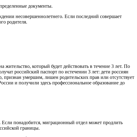
 определенные документы.
рождении несовершеннолетнего. Если последний совершает
ого родителя.
а жительство, который будет действовать в течение 3 лет. По
лучат российский паспорт по истечении 3 лет: дети россиян
ер, признан умершим, лишен родительских прав или отсутствует
 России и получили здесь профессиональное образование до
и. Если понадобится, миграционный отдел может продлить
оссийской границы.