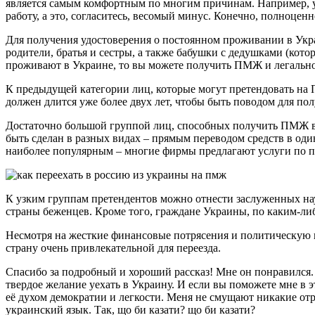
является самым комфортным по многим причинам. Например, у в
работу, а это, согласитесь, весомый минус. Конечно, полноцен
Для получения удостоверения о постоянном проживании в Укра
родители, братья и сестры, а также бабушки с дедушками (кот
проживают в Украине, то вы можете получить ПМЖ и легально п
К предыдущей категории лиц, которые могут претендовать на 
должен длится уже более двух лет, чтобы быть поводом для по
Достаточно большой группой лиц, способных получить ПМЖ в
быть сделан в разных видах – прямым переводом средств в оди
наиболее популярным – многие фирмы предлагают услуги по 
К узким группам претендентов можно отнести заслуженных на
страны беженцев. Кроме того, граждане Украины, по каким-ли
Несмотря на жесткие финансовые потрясения и политическую не
страну очень привлекательной для переезда.
Спасибо за подробный и хороший рассказ! Мне он понравился. 
твердое желание уехать в Украину. И если вы поможете мне в 
её духом демократии и легкости. Меня не смущают никакие отр
украинский язык. Так, що би казати? що би казати?