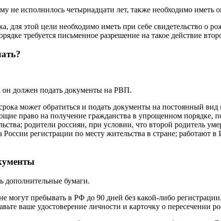
рому не исполнилось четырнадцати лет, также необходимо иметь
ка, для этой цели необходимо иметь при себе свидетельство о 
порядке требуется письменное разрешение на такое действие втор
чать?
а он должен подать документы на РВП.
 срока может обратиться и подать документы на постоянный вид н
ющие право на получение гражданства в упрощенном порядке, по
ьства; родители россиян, при условии, что второй родитель ум
а России регистрации по месту жительства в стране; работают в
кументы
ь дополнительные бумаги.
е могут пребывать в РФ до 90 дней без какой-либо регистраци
тавьте ваше удостоверение личности и карточку о пересечении р