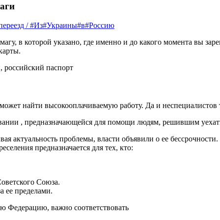
аги
#переезд / #Из#Украины#в#Россию
гу, в которой указано, где именно и до какого момента вы зар
карты.
, российский паспорт
 может найти высокооплачиваемую работу. Да и неспециалистов 
овании , предназначающейся для помощи людям, решившим уехат
ывая актуальность проблемы, власти объявили о ее бессрочности
селения предназначается для тех, кто:
Советского Союза.
а ее пределами.
ую Федерацию, важно соответствовать