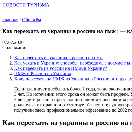
НОВОСТИ ТУРИЗМА
Главная
›
Обо всём
Как переехать из украины в россию на пмж | — к
07.07.2020
Содержание:
Как переехать из украины в россию на пмж
Как уехать в Украину: способы, необходимые документы 
Как переехать из России на ПМЖ в Украину?
ПМЖ в Россию из Украины
Хочу переехать на ПМЖ из Украины в Россию, что для э
Если планирует пребывать более 1 года, то до окончания
3 лет. По истечении этого срока он может быть продлен
3 лет: дети россиян при условии наличия у россиянина р
родительских прав или отсутствует безвестно; супруги р
получили здесь профессиональное образование до 2002 го
Как переехать из украины в россию на