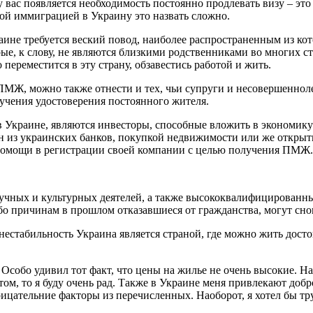
ас появляется необходимость постоянно продлевать визу – это н
ной иммиграцией в Украину это назвать сложно.
ине требуется веский повод, наиболее распространенным из ко
орые, к слову, не являются близкими родственниками во многих 
ереместится в эту страну, обзавестись работой и жить.
ПМЖ, можно также отнести и тех, чьи супруги и несовершеннол
лучения удостоверения постоянного жителя.
 Украине, являются инвесторы, способные вложить в экономику
н из украинских банков, покупкой недвижимости или же открыти
помощи в регистрации своей компании с целью получения ПМЖ.
учных и культурных деятелей, а также высококвалифицированны
бо причинам в прошлом отказавшиеся от гражданства, могут сно
стабильность Украина является страной, где можно жить достой
Особо удивил тот факт, что цены на жилье не очень высокие. Н
этом, то я буду очень рад. Также в Украине меня привлекают доб
ицательние факторы из перечисленных. Наоборот, я хотел бы тр