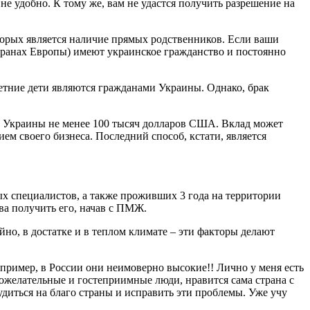
е удобно. К тому же, вам не удастся получить разрешение на
торых является наличие прямых родственников. Если ваши
странах Европы) имеют украинское гражданство и постоянно
етние дети являются гражданами Украины. Однако, брак
 Украины не менее 100 тысяч долларов США. Вклад может
ем своего бизнеса. Последний способ, кстати, является
х специалистов, а также проживших 3 года на территории
ва получить его, начав с ПМЖ.
но, в достатке и в теплом климате – эти факторы делают
апример, в России они неимоверно высокие!! Лично у меня есть
рожелательные и гостеприимные люди, нравится сама страна с
удиться на благо страны и исправить эти проблемы. Уже учу